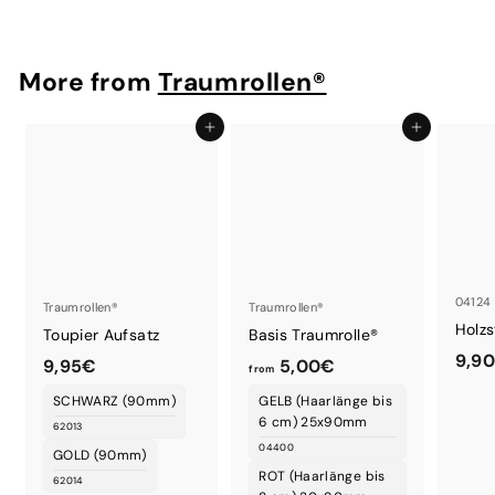
More from
Traumrollen®
Add to cart
Add to cart
04124
Traumrollen®
Traumrollen®
Holz
Toupier Aufsatz
Basis Traumrolle®
9,9
9
f
9,95€
5,00€
from
,
r
SCHWARZ (90mm)
GELB (Haarlänge bis
9
o
6 cm) 25x90mm
62013
5
m
04400
GOLD (90mm)
€
5
ROT (Haarlänge bis
62014