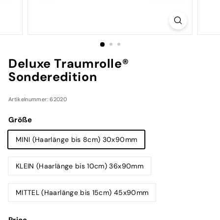
a
r
-
C
o
Deluxe Traumrolle®
s
Sonderedition
m
e
t
Artikelnummer: 62020
i
Größe
c
S
MINI (Haarlänge bis 8cm) 30x90mm
p
e
KLEIN (Haarlänge bis 10cm) 36x90mm
z
i
MITTEL (Haarlänge bis 15cm) 45x90mm
a
l
Price