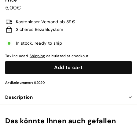
Regular
5,00€
5,00€
price
Kostenloser Versand ab 39€
Sicheres Bezahlsystem
In stock, ready to ship
Tax included.
Shipping
calculated at checkout.
Add to cart
Artikelnummer:
62020
Description
Das könnte Ihnen auch gefallen
Add to cart