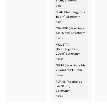
8 cm) 30x90mm
,
04101
0
BLAU (Haarlänge bis
0
10 cm) 38x90mm
€
04102
ORANGE (Haarlänge
bis 15 cm) 45x90mm
04103
VIOLETTA
(Haarlänge bis
20cm) 50x90mm
04602
GRÜN (Haarlänge bis
25 cm) 50x130mm
04404
TÜRKIS (Haarlänge
bis 10 cm)
36x90mm
04301