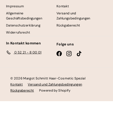
a
r
Impressum
Kontakt
-
Allgemeine
Versand und
C
Geschäftsbedingungen
Zahlungsbedingungen
o
Datenschutzerklärung
Rückgaberecht
s
Widerrufsrecht
m
In Kontakt kommen
Folge uns
e
t
0 52 21 - 8 00 01
Facebook
Instagram
TikTok
i
c
S
p
© 2026 Margot Schmitt Haar-Cosmetic Spezial
e
Kontakt
Versand und Zahlungsbedingungen
z
Rückgaberecht
Powered by Shopify
i
a
l