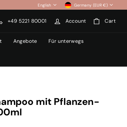
Language
Currency
English
Germany (EUR €)
+49 5221 80001
Account
Cart
t
Angebote
Für unterwegs
ampoo mit Pflanzen-
300ml