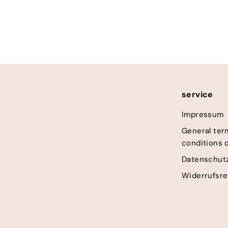
1
19,90€
9
,
9
0
€
service
Impressum
General ter
conditions 
Datenschutz
Widerrufsre