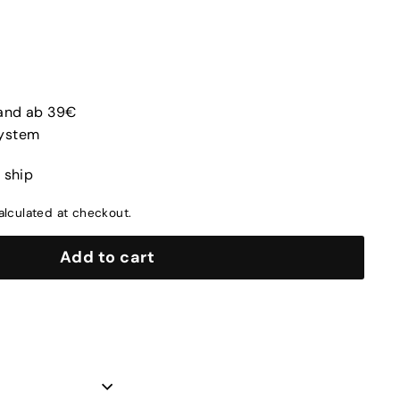
sand ab 39€
system
o ship
lculated at checkout.
Add to cart