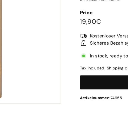
Price
Regular
19,90€
19,90€
price
Kostenloser Ver
Sicheres Bezahl
In stock, ready t
Tax included.
Shipping
ca
Artikelnummer:
74955