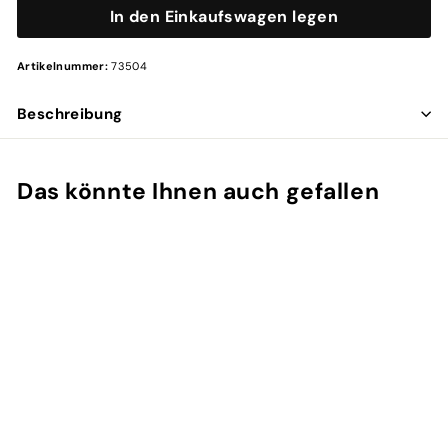
In den Einkaufswagen legen
Artikelnummer:
73504
Beschreibung
Das könnte Ihnen auch gefallen
In den Einkaufswagen legen
73504 •
Die Spezialisten
Haaröl mit Amaranth
- Gold der Inka,