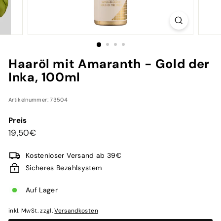
a
r
-
C
o
Haaröl mit Amaranth - Gold der
s
Inka, 100ml
m
e
t
Artikelnummer: 73504
i
Preis
c
Normaler
19,50€
19,50€
S
Preis
p
Kostenloser Versand ab 39€
e
Sicheres Bezahlsystem
z
i
Auf Lager
a
inkl. MwSt. zzgl.
Versandkosten
l